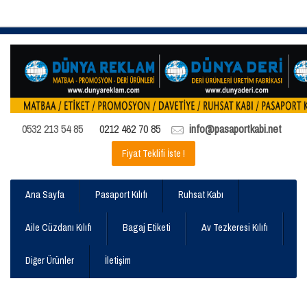
0532 213 54 85
0212 462 70 85
info@pasaportkabi.net
Fiyat Teklifi İste !
Ana Sayfa
Pasaport Kılıfı
Ruhsat Kabı
Aile Cüzdanı Kılıfı
Bagaj Etiketi
Av Tezkeresi Kılıfı
Diğer Ürünler
İletişim