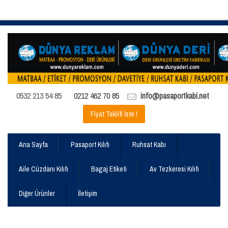
0532 213 54 85
0212 462 70 85
info@pasaportkabi.net
Fiyat Teklifi İste !
Ana Sayfa
Pasaport Kılıfı
Ruhsat Kabı
Aile Cüzdanı Kılıfı
Bagaj Etiketi
Av Tezkeresi Kılıfı
Diğer Ürünler
İletişim