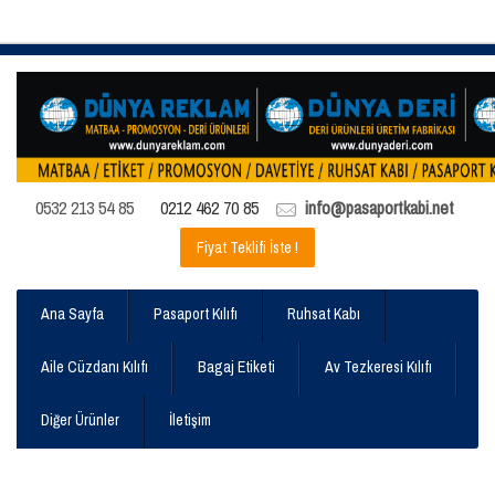
0532 213 54 85
0212 462 70 85
info@pasaportkabi.net
Fiyat Teklifi İste !
Ana Sayfa
Pasaport Kılıfı
Ruhsat Kabı
Aile Cüzdanı Kılıfı
Bagaj Etiketi
Av Tezkeresi Kılıfı
Diğer Ürünler
İletişim