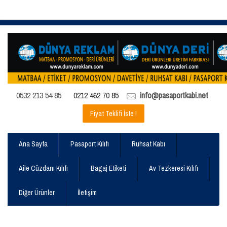
0532 213 54 85
0212 462 70 85
info@pasaportkabi.net
Fiyat Teklifi İste !
Ana Sayfa
Pasaport Kılıfı
Ruhsat Kabı
Aile Cüzdanı Kılıfı
Bagaj Etiketi
Av Tezkeresi Kılıfı
Diğer Ürünler
İletişim