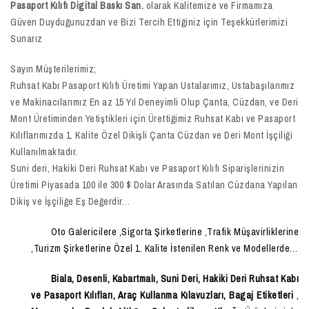
Pasaport Kılıfı Digital Baskı San.
olarak Kalitemize ve Firmamıza
Güven Duyduğunuzdan ve Bizi Tercih Ettiğiniz için Teşekkürlerimizi
Sunarız
Sayın Müşterilerimiz;
Ruhsat Kabı Pasaport Kılıfı Üretimi Yapan Ustalarımız, Ustabaşılarımız
ve Makinacılarımız En az 15 Yıl Deneyimli Olup Çanta, Cüzdan, ve Deri
Mont Üretiminden Yetiştikleri için Ürettiğimiz Ruhsat Kabı ve Pasaport
Kılıflarımızda 1. Kalite Özel Dikişli Çanta Cüzdan ve Deri Mont İşçiliği
Kullanılmaktadır.
Suni deri, Hakiki Deri Ruhsat Kabı ve Pasaport Kılıfı Siparişlerinizin
Üretimi Piyasada 100 ile 300 $ Dolar Arasında Satılan Cüzdana Yapılan
Dikiş ve İşçiliğe Eş Değerdir…
Oto Galericilere ,Sigorta Şirketlerine ,Trafik Müşavirliklerine
,Turizm Şirketlerine Özel 1. Kalite İstenilen Renk ve Modellerde…
Biala, Desenli, Kabartmalı, Suni Deri, Hakiki Deri Ruhsat Kabı
ve Pasaport Kılıfları, Araç Kullanma Kılavuzları, Bagaj Etiketleri
,