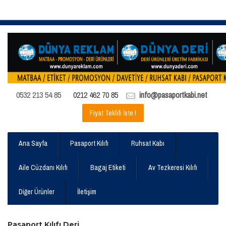
0532 213 54 85
0212 462 70 85
info@pasaportkabi.net
Fiyat Teklifi İste !
Ana Sayfa
Pasaport Kılıfı
Ruhsat Kabı
Aile Cüzdanı Kılıfı
Bagaj Etiketi
Av Tezkeresi Kılıfı
Diğer Ürünler
İletişim
Pasaport Kılıfı Deri