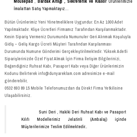
Mousepad
,
Bardak Altlığı , Sekreterlik ve Klasör
Ürünlerimizle
İmalattan Satış Yapmaktayız…
Bütün Ürünlerimiz Yeni Yönetmeliklere Uygundur. En Az 1000 Adet
Yapılmaktadır. Klişe Ücretleri Firmamız Tarafından Karşılanmaktadır.
Kesin Sipariş Vermeniz Durumunda Numunuler Geri Alınmak Koşuluyla
Gidiş – Geliş Kargo Ücreti Müşteri Tarafından Karşılanması
Durumunda Numune Gönderimi Gerçekleştirilmektedir. Yüksek Adetli
Siparişlerinizde Özel Fiyat Almak İçin Firma İletişim Bilgilerinizi,
Beğendiğiniz Ruhsat Kabı, Pasaport Kabı veya Diğer Ürünlerimizin
Kodunu Belirterek info@dunyareklam.com adresimize e-mail
gönderebilir,
0532 693 89 15 Mobile Telefonumuzdan da Direkt Firma Yetkilisine
Ulaşabilirsiniz.
Suni Deri , Hakiki Deri Ruhsat Kabı ve Pasaport
Kılıfı Modellerimiz Jelatinli (Ambalaj) içinde
Müşterilerimize Teslim Edilmektedir..