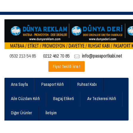
0532 213 54 85
0212 462 70 85
info@pasaportkabi.net
Fiyat Teklifi İste !
Ana Sayfa
Pasaport Kılıfı
Ruhsat Kabı
Aile Cüzdanı Kılıfı
Bagaj Etiketi
Av Tezkeresi Kılıfı
Diğer Ürünler
İletişim