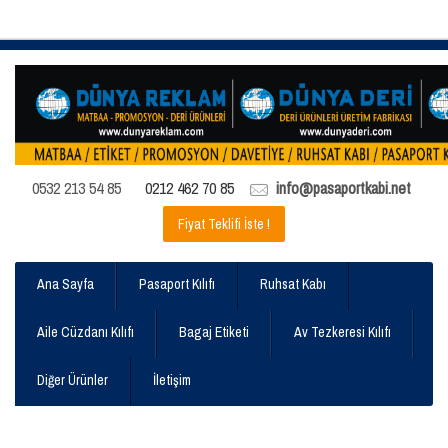
0532 213 54 85
0212 462 70 85
info@pasaportkabi.net
Fiyat Teklifi İste !
Ana Sayfa
Pasaport Kılıfı
Ruhsat Kabı
Aile Cüzdanı Kılıfı
Bagaj Etiketi
Av Tezkeresi Kılıfı
Diğer Ürünler
İletişim