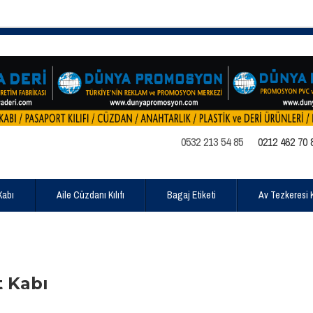
0532 213 54 85
0212 462 70 
Kabı
Aile Cüzdanı Kılıfı
Bagaj Etiketi
Av Tezkeresi Kı
t Kabı