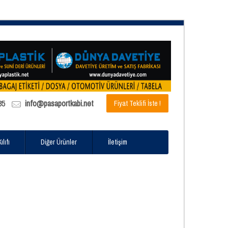
85
info@pasaportkabi.net
Fiyat Teklifi İste !
lıfı
Diğer Ürünler
İletişim