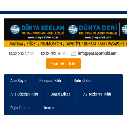
0532 213 54 85
0212 462 70 85
info@pasaportkabi.net
Fiyat Teklifi İste !
Ana Sayfa
Pasaport Kılıfı
Ruhsat Kabı
Aile Cüzdanı Kılıfı
Bagaj Etiketi
Av Tezkeresi Kılıfı
Diğer Ürünler
İletişim