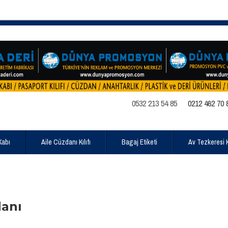
0532 213 54 85
0212 462 70 
Kabı
Aile Cüzdanı Kılıfı
Bagaj Etiketi
Av Tezkeresi Kı
anı