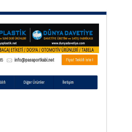
85
info@pasaportkabi.net
Fiyat Teklifi İste !
lıfı
Diğer Ürünler
İletişim