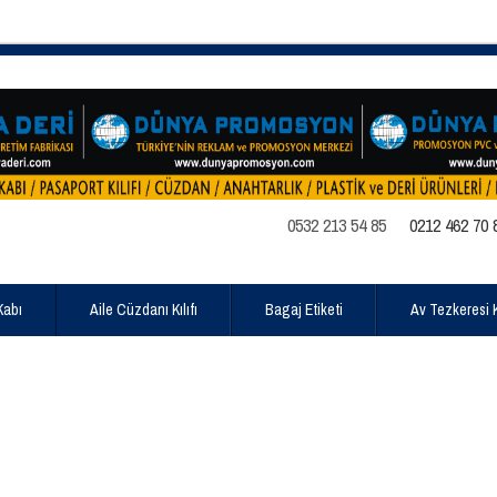
0532 213 54 85
0212 462 70 
Kabı
Aile Cüzdanı Kılıfı
Bagaj Etiketi
Av Tezkeresi Kı