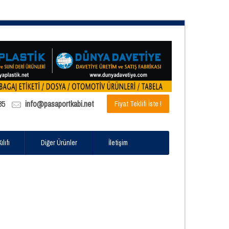
85
info@pasaportkabi.net
Fiyat Teklifi İste !
lıfı
Diğer Ürünler
İletişim