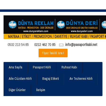
0532 213 54 85
0212 462 70 85
info@pasaportkabi.net
Fiyat Teklifi İste !
Ana Sayfa
Pasaport Kılıfı
Ruhsat Kabı
Aile Cüzdanı Kılıfı
Bagaj Etiketi
Av Tezkeresi Kılıfı
Diğer Ürünler
İletişim