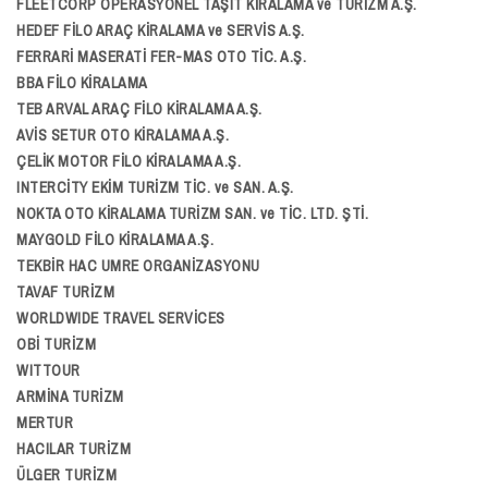
FLEETCORP OPERASYONEL TAŞIT KİRALAMA ve TURİZM A.Ş.
HEDEF FİLO ARAÇ KİRALAMA ve SERVİS A.Ş.
FERRARİ MASERATİ FER-MAS OTO TİC. A.Ş.
BBA FİLO KİRALAMA
TEB ARVAL ARAÇ FİLO KİRALAMA A.Ş.
AVİS SETUR OTO KİRALAMA A.Ş.
ÇELİK MOTOR FİLO KİRALAMA A.Ş.
INTERCİTY EKİM TURİZM TİC. ve SAN. A.Ş.
NOKTA OTO KİRALAMA TURİZM SAN. ve TİC. LTD. ŞTİ.
MAYGOLD FİLO KİRALAMA A.Ş.
TEKBİR HAC UMRE ORGANİZASYONU
TAVAF TURİZM
WORLDWIDE TRAVEL SERVİCES
OBİ TURİZM
WITTOUR
ARMİNA TURİZM
MERTUR
HACILAR TURİZM
ÜLGER TURİZM