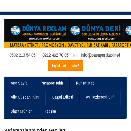
0532 213 54 85
0212 462 70 85
info@pasaportkabi.net
Fiyat Teklifi İste !
Ana Sayfa
Pasaport Kılıfı
Ruhsat Kabı
Aile Cüzdanı Kılıfı
Bagaj Etiketi
Av Tezkeresi Kılıfı
Diğer Ürünler
İletişim
Referanslarımızdan Bazıları