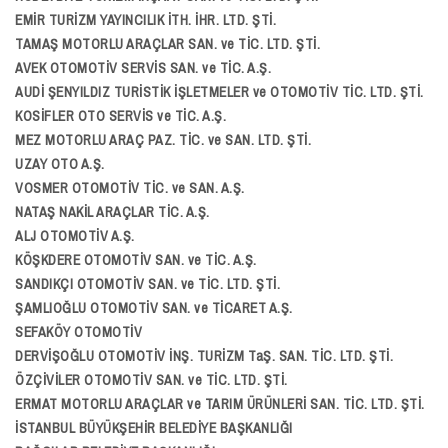
EMİR TURİZM YAYINCILIK İTH. İHR. LTD. ŞTİ.
TAMAŞ MOTORLU ARAÇLAR SAN. ve TİC. LTD. ŞTİ.
AVEK OTOMOTİV SERVİS SAN. ve TİC. A.Ş.
AUDİ ŞENYILDIZ TURİSTİK İŞLETMELER ve OTOMOTİV TİC. LTD. ŞTİ.
KOSİFLER OTO SERVİS ve TİC. A.Ş.
MEZ MOTORLU ARAÇ PAZ. TİC. ve SAN. LTD. ŞTİ.
UZAY OTO A.Ş.
VOSMER OTOMOTİV TİC. ve SAN. A.Ş.
NATAŞ NAKİL ARAÇLAR TİC. A.Ş.
ALJ OTOMOTİV A.Ş.
KÖŞKDERE OTOMOTİV SAN. ve TİC. A.Ş.
SANDIKÇI OTOMOTİV SAN. ve TİC. LTD. ŞTİ.
ŞAMLIOĞLU OTOMOTİV SAN. ve TİCARET A.Ş.
SEFAKÖY OTOMOTİV
DERVİŞOĞLU OTOMOTİV İNŞ. TURİZM TaŞ. SAN. TİC. LTD. ŞTİ.
ÖZÇİVİLER OTOMOTİV SAN. ve TİC. LTD. ŞTİ.
ERMAT MOTORLU ARAÇLAR ve TARIM ÜRÜNLERİ SAN. TİC. LTD. ŞTİ.
İSTANBUL BÜYÜKŞEHİR BELEDİYE BAŞKANLIĞI