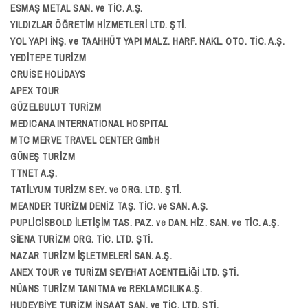
ESMAŞ METAL SAN. ve TİC. A.Ş.
YILDIZLAR ÖĞRETİM HİZMETLERİ LTD. ŞTİ.
YOL YAPI İNŞ. ve TAAHHÜT YAPI MALZ. HARF. NAKL. OTO. TİC. A.Ş.
YEDİTEPE TURİZM
CRUİSE HOLİDAYS
APEX TOUR
GÜZELBULUT TURİZM
MEDICANA INTERNATIONAL HOSPITAL
MTC MERVE TRAVEL CENTER GmbH
GÜNEŞ TURİZM
TTNET A.Ş.
TATİLYUM TURİZM SEY. ve ORG. LTD. ŞTİ.
MEANDER TURİZM DENİZ TAŞ. TİC. ve SAN. A.Ş.
PUPLİCİSBOLD İLETİŞİM TAS. PAZ. ve DAN. HİZ. SAN. ve TİC. A.Ş.
SİENA TURİZM ORG. TİC. LTD. ŞTİ.
NAZAR TURİZM İŞLETMELERİ SAN. A.Ş.
ANEX TOUR ve TURİZM SEYEHAT ACENTELİĞİ LTD. ŞTİ.
NÜANS TURİZM TANITMA ve REKLAMCILIK A.Ş.
HUDEYBİYE TURİZM İNŞAAT SAN. ve TİC. LTD. ŞTİ.