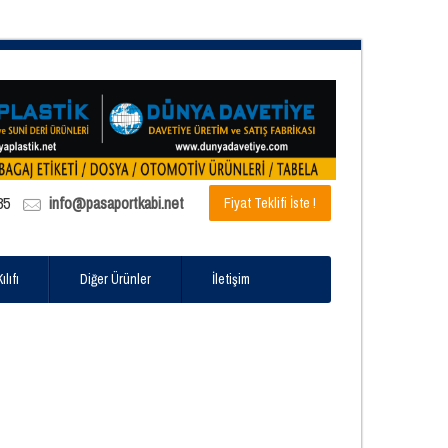
85
info@pasaportkabi.net
Fiyat Teklifi İste !
lıfı
Diğer Ürünler
İletişim