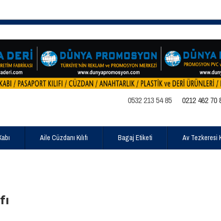
0532 213 54 85
0212 462 70 
Kabı
Aile Cüzdanı Kılıfı
Bagaj Etiketi
Av Tezkeresi Kı
fı