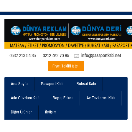
0532 213 54 85
0212 462 70 85
info@pasaportkabi.net
Fiyat Teklifi İste !
Ana Sayfa
Pasaport Kılıfı
Ruhsat Kabı
Aile Cüzdanı Kılıfı
Bagaj Etiketi
Av Tezkeresi Kılıfı
Diğer Ürünler
İletişim