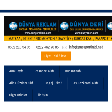
0532 213 54 85
0212 462 70 85
info@pasaportkabi.net
Fiyat Teklifi İste !
Ana Sayfa
Pasaport Kılıfı
Ruhsat Kabı
Aile Cüzdanı Kılıfı
Bagaj Etiketi
Av Tezkeresi Kılıfı
Diğer Ürünler
İletişim