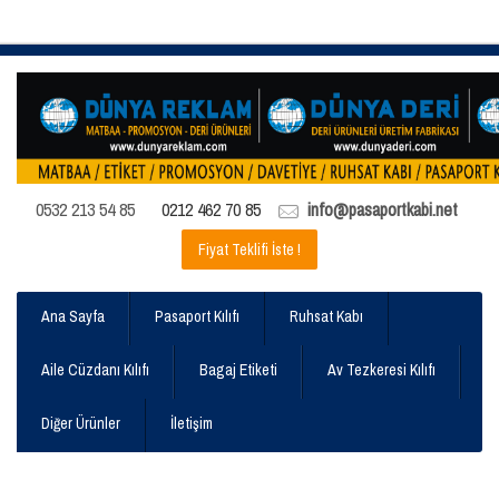
0532 213 54 85
0212 462 70 85
info@pasaportkabi.net
Fiyat Teklifi İste !
Ana Sayfa
Pasaport Kılıfı
Ruhsat Kabı
Aile Cüzdanı Kılıfı
Bagaj Etiketi
Av Tezkeresi Kılıfı
Diğer Ürünler
İletişim