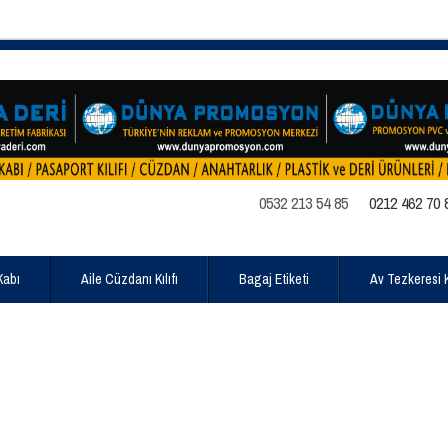
0532 213 54 85
0212 462 70 
Kabı
Aile Cüzdanı Kılıfı
Bagaj Etiketi
Av Tezkeresi Kı