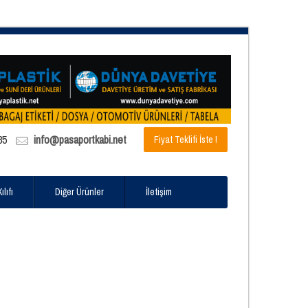
85
info@pasaportkabi.net
Fiyat Teklifi İste !
lıfı
Diğer Ürünler
İletişim