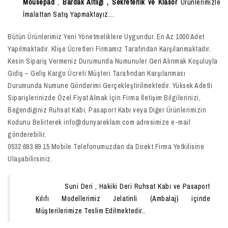
Mousepad
,
Bardak Altlığı , Sekreterlik ve Klasör
Ürünlerimizle
İmalattan Satış Yapmaktayız…
Bütün Ürünlerimiz Yeni Yönetmeliklere Uygundur. En Az 1000 Adet
Yapılmaktadır. Klişe Ücretleri Firmamız Tarafından Karşılanmaktadır.
Kesin Sipariş Vermeniz Durumunda Numunuler Geri Alınmak Koşuluyla
Gidiş – Geliş Kargo Ücreti Müşteri Tarafından Karşılanması
Durumunda Numune Gönderimi Gerçekleştirilmektedir. Yüksek Adetli
Siparişlerinizde Özel Fiyat Almak İçin Firma İletişim Bilgilerinizi,
Beğendiğiniz Ruhsat Kabı, Pasaport Kabı veya Diğer Ürünlerimizin
Kodunu Belirterek info@dunyareklam.com adresimize e-mail
gönderebilir,
0532 693 89 15 Mobile Telefonumuzdan da Direkt Firma Yetkilisine
Ulaşabilirsiniz.
Suni Deri , Hakiki Deri Ruhsat Kabı ve Pasaport
Kılıfı Modellerimiz Jelatinli (Ambalaj) içinde
Müşterilerimize Teslim Edilmektedir..