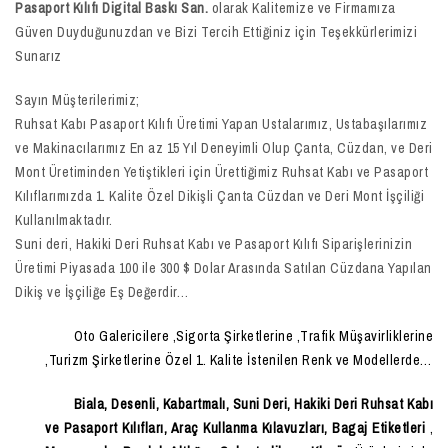
Pasaport Kılıfı Digital Baskı San.
olarak Kalitemize ve Firmamıza
Güven Duyduğunuzdan ve Bizi Tercih Ettiğiniz için Teşekkürlerimizi
Sunarız
Sayın Müşterilerimiz;
Ruhsat Kabı Pasaport Kılıfı Üretimi Yapan Ustalarımız, Ustabaşılarımız
ve Makinacılarımız En az 15 Yıl Deneyimli Olup Çanta, Cüzdan, ve Deri
Mont Üretiminden Yetiştikleri için Ürettiğimiz Ruhsat Kabı ve Pasaport
Kılıflarımızda 1. Kalite Özel Dikişli Çanta Cüzdan ve Deri Mont İşçiliği
Kullanılmaktadır.
Suni deri, Hakiki Deri Ruhsat Kabı ve Pasaport Kılıfı Siparişlerinizin
Üretimi Piyasada 100 ile 300 $ Dolar Arasında Satılan Cüzdana Yapılan
Dikiş ve İşçiliğe Eş Değerdir…
Oto Galericilere ,Sigorta Şirketlerine ,Trafik Müşavirliklerine
,Turizm Şirketlerine Özel 1. Kalite İstenilen Renk ve Modellerde…
Biala, Desenli, Kabartmalı, Suni Deri, Hakiki Deri Ruhsat Kabı
ve Pasaport Kılıfları, Araç Kullanma Kılavuzları, Bagaj Etiketleri
,