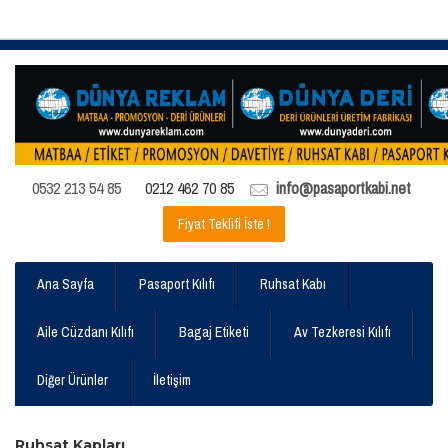
0532 213 54 85
0212 462 70 85
info@pasaportkabi.net
Fiyat Teklifi İste !
Ana Sayfa
Pasaport Kılıfı
Ruhsat Kabı
Aile Cüzdanı Kılıfı
Bagaj Etiketi
Av Tezkeresi Kılıfı
Diğer Ürünler
İletişim
Ruhsat Kapları