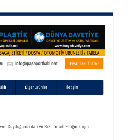
85
info@pasaportkabi.net
Fiyat Teklifi İste !
lıfı
Diğer Ürünler
İletişim
ven Duyduğunuzdan ve Bizi Tercih Ettiğiniz için