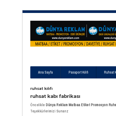
Ana Sayfa
Pasaport Kılıfı
Ruhsat 
ruhsat kılıfı
ruhsat kabı fabrikası
Öncelikle
Dünya Reklam Matbaa Etiket Promosyon Ruhsat 
Teşekkürlerimizi Sunarız