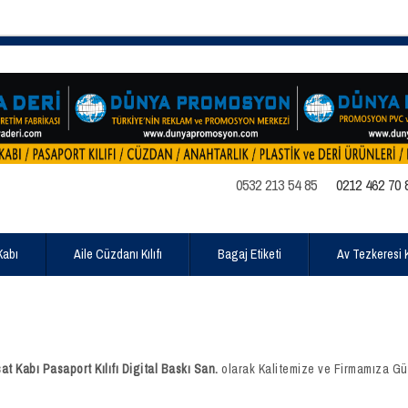
0532 213 54 85
0212 462 70 
Kabı
Aile Cüzdanı Kılıfı
Bagaj Etiketi
Av Tezkeresi Kı
Kabı Pasaport Kılıfı Digital Baskı San.
olarak Kalitemize ve Firmamıza Gü