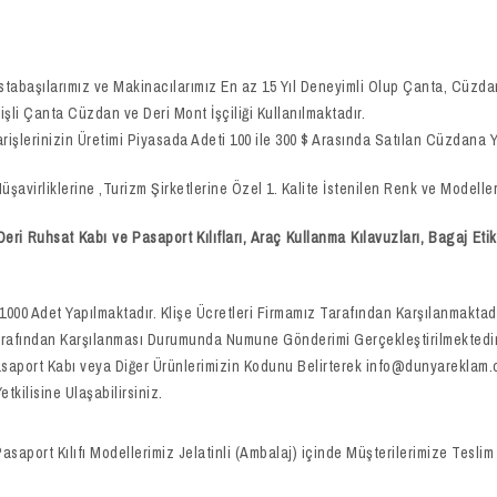
stabaşılarımız ve Makinacılarımız En az 15 Yıl Deneyimli Olup Çanta, Cüzdan,
işli Çanta Cüzdan ve Deri Mont İşçiliği Kullanılmaktadır.
arişlerinizin Üretimi Piyasada Adeti 100 ile 300 $ Arasında Satılan Cüzdana Y
avirliklerine ,Turizm Şirketlerine Özel 1. Kalite İstenilen Renk ve Modell
i Ruhsat Kabı ve Pasaport Kılıfları, Araç Kullanma Kılavuzları, Bagaj Etik
1000 Adet Yapılmaktadır. Klişe Ücretleri Firmamız Tarafından Karşılanmakta
arafından Karşılanması Durumunda Numune Gönderimi Gerçekleştirilmektedir. 
 Pasaport Kabı veya Diğer Ürünlerimizin Kodunu Belirterek info@dunyareklam.
kilisine Ulaşabilirsiniz.
rt Kılıfı Modellerimiz Jelatinli (Ambalaj) içinde Müşterilerimize Teslim 