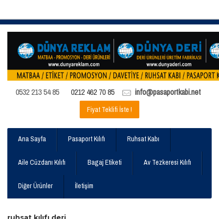
0532 213 54 85
0212 462 70 85
info@pasaportkabi.net
Fiyat Teklifi İste !
Ana Sayfa
Pasaport Kılıfı
Ruhsat Kabı
Aile Cüzdanı Kılıfı
Bagaj Etiketi
Av Tezkeresi Kılıfı
Diğer Ürünler
İletişim
ruhsat kılıfı deri