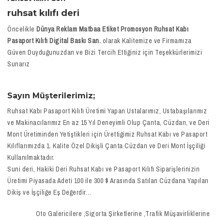
ruhsat kılıfı deri
Öncelikle
Dünya Reklam Matbaa Etiket Promosyon Ruhsat Kabı
Pasaport Kılıfı Digital Baskı San.
olarak Kalitemize ve Firmamıza
Güven Duyduğunuzdan ve Bizi Tercih Ettiğiniz için Teşekkürlerimizi
Sunarız
Sayın Müşterilerimiz;
Ruhsat Kabı Pasaport Kılıfı Üretimi Yapan Ustalarımız, Ustabaşılarımız
ve Makinacılarımız En az 15 Yıl Deneyimli Olup Çanta, Cüzdan, ve Deri
Mont Üretiminden Yetiştikleri için Ürettiğimiz Ruhsat Kabı ve Pasaport
Kılıflarımızda 1. Kalite Özel Dikişli Çanta Cüzdan ve Deri Mont İşçiliği
Kullanılmaktadır.
Suni deri, Hakiki Deri Ruhsat Kabı ve Pasaport Kılıfı Siparişlerinizin
Üretimi Piyasada Adeti 100 ile 300 $ Arasında Satılan Cüzdana Yapılan
Dikiş ve İşçiliğe Eş Değerdir…
Oto Galericilere ,Sigorta Şirketlerine ,Trafik Müşavirliklerine