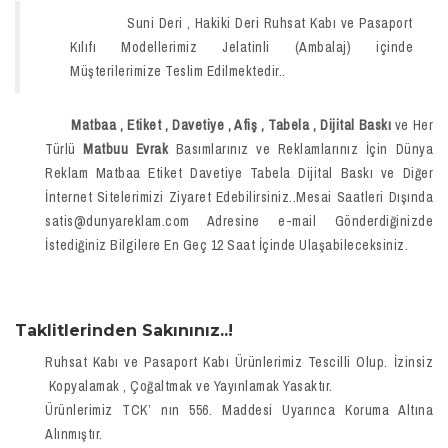
Suni Deri , Hakiki Deri Ruhsat Kabı ve Pasaport
Kılıfı Modellerimiz Jelatinli (Ambalaj) içinde
Müşterilerimize Teslim Edilmektedir..
Matbaa , Etiket , Davetiye , Afiş , Tabela , Dijital Baskı
ve Her
Türlü
Matbuu Evrak
Basımlarınız ve Reklamlarınız İçin Dünya
Reklam Matbaa Etiket Davetiye Tabela Dijital Baskı ve Diğer
İnternet Sitelerimizi Ziyaret Edebilirsiniz..Mesai Saatleri Dışında
satis@dunyareklam.com Adresine e-mail Gönderdiğinizde
İstediğiniz Bilgilere En Geç 12 Saat İçinde Ulaşabileceksiniz.
Taklitlerinden Sakınınız..!
Ruhsat Kabı ve Pasaport Kabı Ürünlerimiz Tescilli Olup. İzinsiz
Kopyalamak , Çoğaltmak ve Yayınlamak Yasaktır.
Ürünlerimiz TCK’ nın 556. Maddesi Uyarınca Koruma Altına
Alınmıştır.