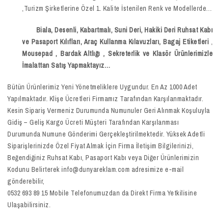
,Turizm Şirketlerine Özel 1. Kalite İstenilen Renk ve Modellerde…
Biala, Desenli, Kabartmalı, Suni Deri, Hakiki Deri Ruhsat Kabı
ve Pasaport Kılıfları, Araç Kullanma Kılavuzları, Bagaj Etiketleri
,
Mousepad
,
Bardak Altlığı , Sekreterlik ve Klasör
Ürünlerimizle
İmalattan Satış Yapmaktayız…
Bütün Ürünlerimiz Yeni Yönetmeliklere Uygundur. En Az 1000 Adet
Yapılmaktadır. Klişe Ücretleri Firmamız Tarafından Karşılanmaktadır.
Kesin Sipariş Vermeniz Durumunda Numunuler Geri Alınmak Koşuluyla
Gidiş – Geliş Kargo Ücreti Müşteri Tarafından Karşılanması
Durumunda Numune Gönderimi Gerçekleştirilmektedir. Yüksek Adetli
Siparişlerinizde Özel Fiyat Almak İçin Firma İletişim Bilgilerinizi,
Beğendiğiniz Ruhsat Kabı, Pasaport Kabı veya Diğer Ürünlerimizin
Kodunu Belirterek info@dunyareklam.com adresimize e-mail
gönderebilir,
0532 693 89 15 Mobile Telefonumuzdan da Direkt Firma Yetkilisine
Ulaşabilirsiniz.