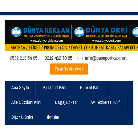
0532 213 54 85
0212 462 70 85
info@pasaportkabi.net
Fiyat Teklifi İste !
Ana Sayfa
Pasaport Kılıfı
Ruhsat Kabı
Aile Cüzdanı Kılıfı
Bagaj Etiketi
Av Tezkeresi Kılıfı
Diğer Ürünler
İletişim