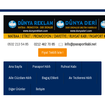
0532 213 54 85
0212 462 70 85
info@pasaportkabi.net
Fiyat Teklifi İste !
Ana Sayfa
Pasaport Kılıfı
Ruhsat Kabı
Aile Cüzdanı Kılıfı
Bagaj Etiketi
Av Tezkeresi Kılıfı
Diğer Ürünler
İletişim