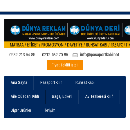
0532 213 54 85
0212 462 70 85
info@pasaportkabi.net
Fiyat Teklifi İste !
Ana Sayfa
Pasaport Kılıfı
Ruhsat Kabı
Aile Cüzdanı Kılıfı
Bagaj Etiketi
Av Tezkeresi Kılıfı
Diğer Ürünler
İletişim