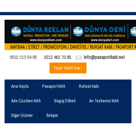
0532 213 54 85
0212 462 70 85
info@pasaportkabi.net
Fiyat Teklifi İste !
Ana Sayfa
Pasaport Kılıfı
Ruhsat Kabı
Aile Cüzdanı Kılıfı
Bagaj Etiketi
Av Tezkeresi Kılıfı
Diğer Ürünler
İletişim