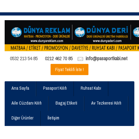
0532 213 54 85
0212 462 70 85
info@pasaportkabi.net
Fiyat Teklifi İste !
Ana Sayfa
Pasaport Kılıfı
Ruhsat Kabı
Aile Cüzdanı Kılıfı
Bagaj Etiketi
Av Tezkeresi Kılıfı
Diğer Ürünler
İletişim