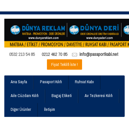
0532 213 54 85
0212 462 70 85
info@pasaportkabi.net
Fiyat Teklifi İste !
Ana Sayfa
Pasaport Kılıfı
Ruhsat Kabı
Aile Cüzdanı Kılıfı
Bagaj Etiketi
Av Tezkeresi Kılıfı
Diğer Ürünler
İletişim