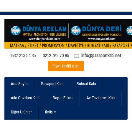
0532 213 54 85
0212 462 70 85
info@pasaportkabi.net
Fiyat Teklifi İste !
Ana Sayfa
Pasaport Kılıfı
Ruhsat Kabı
Aile Cüzdanı Kılıfı
Bagaj Etiketi
Av Tezkeresi Kılıfı
Diğer Ürünler
İletişim