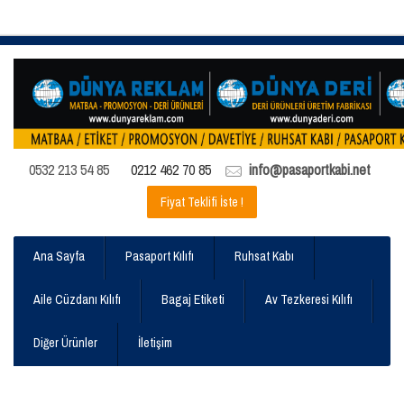
0532 213 54 85
0212 462 70 85
info@pasaportkabi.net
Fiyat Teklifi İste !
Ana Sayfa
Pasaport Kılıfı
Ruhsat Kabı
Aile Cüzdanı Kılıfı
Bagaj Etiketi
Av Tezkeresi Kılıfı
Diğer Ürünler
İletişim