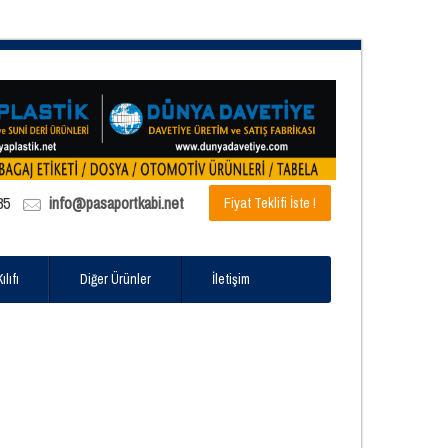
85
info@pasaportkabi.net
Fiyat Teklifi İste !
lıfı
Diğer Ürünler
İletişim