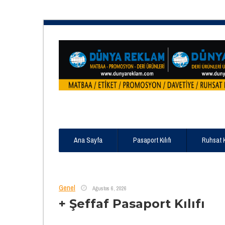
Ana Sayfa
Pasaport Kılıfı
Ruhsat 
Genel
Ağustos 6, 2026
+ Şeffaf Pasaport Kılıfı