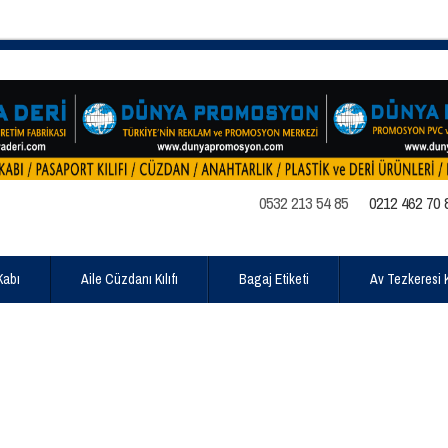
0532 213 54 85
0212 462 70 
Kabı
Aile Cüzdanı Kılıfı
Bagaj Etiketi
Av Tezkeresi Kı