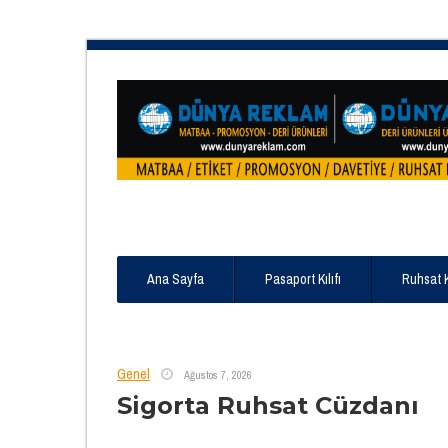
Ana Sayfa
Pasaport Kılıfı
Ruhsat 
Genel
Ağustos 7, 2026
Sigorta Ruhsat Cüzdanı