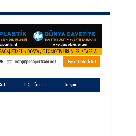
85
info@pasaportkabi.net
Fiyat Teklifi İste !
lıfı
Diğer Ürünler
İletişim