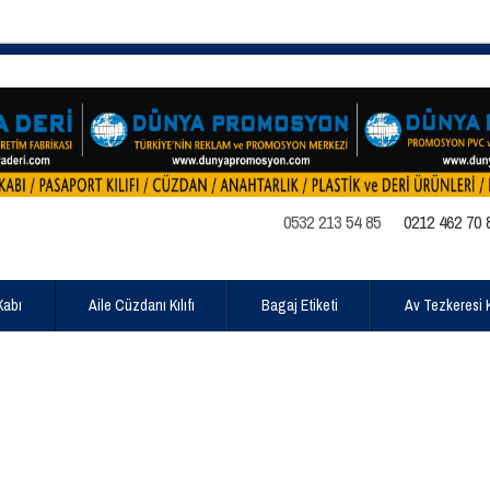
0532 213 54 85
0212 462 70 
Kabı
Aile Cüzdanı Kılıfı
Bagaj Etiketi
Av Tezkeresi Kı