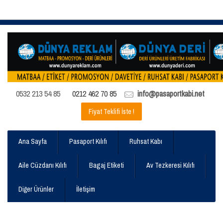
0532 213 54 85
0212 462 70 85
info@pasaportkabi.net
Fiyat Teklifi İste !
Ana Sayfa
Pasaport Kılıfı
Ruhsat Kabı
Aile Cüzdanı Kılıfı
Bagaj Etiketi
Av Tezkeresi Kılıfı
Diğer Ürünler
İletişim