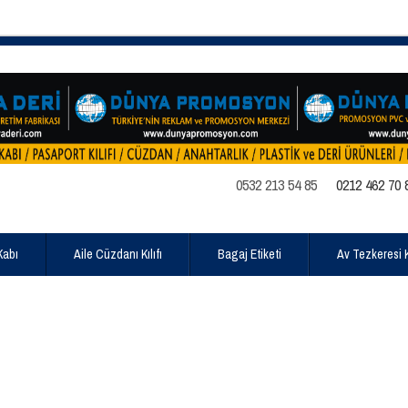
0532 213 54 85
0212 462 70 
Kabı
Aile Cüzdanı Kılıfı
Bagaj Etiketi
Av Tezkeresi Kı