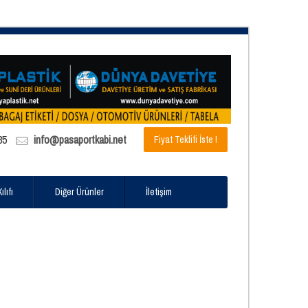
85
info@pasaportkabi.net
Fiyat Teklifi İste !
lıfı
Diğer Ürünler
İletişim