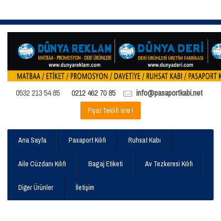
0532 213 54 85
0212 462 70 85
info@pasaportkabi.net
Fiyat Teklifi İste !
Ana Sayfa
Pasaport Kılıfı
Ruhsat Kabı
Aile Cüzdanı Kılıfı
Bagaj Etiketi
Av Tezkeresi Kılıfı
Diğer Ürünler
İletişim