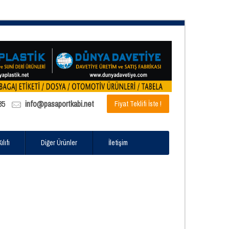
85
info@pasaportkabi.net
Fiyat Teklifi İste !
lıfı
Diğer Ürünler
İletişim