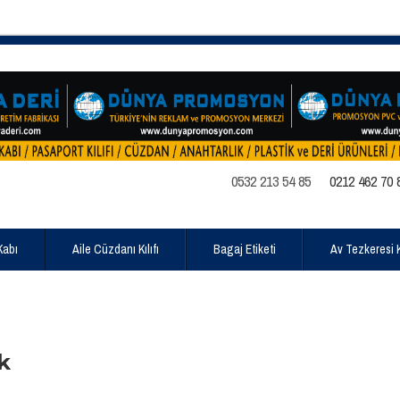
0532 213 54 85
0212 462 70 
Kabı
Aile Cüzdanı Kılıfı
Bagaj Etiketi
Av Tezkeresi Kı
k