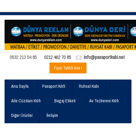
0532 213 54 85
0212 462 70 85
info@pasaportkabi.net
Fiyat Teklifi İste !
Ana Sayfa
Pasaport Kılıfı
Ruhsat Kabı
Aile Cüzdanı Kılıfı
Bagaj Etiketi
Av Tezkeresi Kılıfı
Diğer Ürünler
İletişim