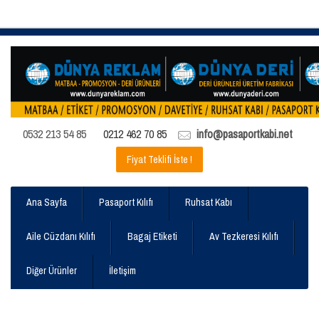
0532 213 54 85
0212 462 70 85
info@pasaportkabi.net
Fiyat Teklifi İste !
Ana Sayfa
Pasaport Kılıfı
Ruhsat Kabı
Aile Cüzdanı Kılıfı
Bagaj Etiketi
Av Tezkeresi Kılıfı
Diğer Ürünler
İletişim