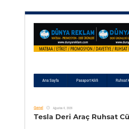
Ana Sayfa
Pasaport Kılıfı
Ruhsat 
Genel
Ağustos 6, 2026
Tesla Deri Araç Ruhsat C