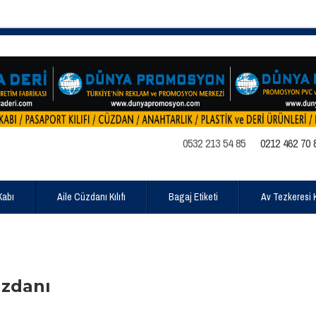
0532 213 54 85
0212 462 70 
Kabı
Aile Cüzdanı Kılıfı
Bagaj Etiketi
Av Tezkeresi Kı
üzdanı