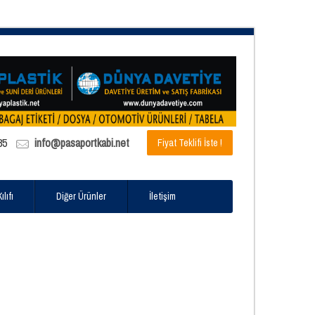
85
info@pasaportkabi.net
Fiyat Teklifi İste !
lıfı
Diğer Ürünler
İletişim