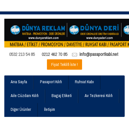
0532 213 54 85
0212 462 70 85
info@pasaportkabi.net
Fiyat Teklifi İste !
Ana Sayfa
Pasaport Kılıfı
Ruhsat Kabı
Aile Cüzdanı Kılıfı
Bagaj Etiketi
Av Tezkeresi Kılıfı
Diğer Ürünler
İletişim