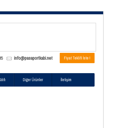
85
info@pasaportkabi.net
Fiyat Teklifi İste !
lıfı
Diğer Ürünler
İletişim