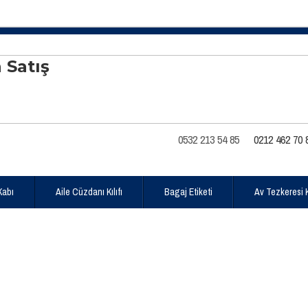
0532 213 54 85
0212 462 70 
Kabı
Aile Cüzdanı Kılıfı
Bagaj Etiketi
Av Tezkeresi Kı