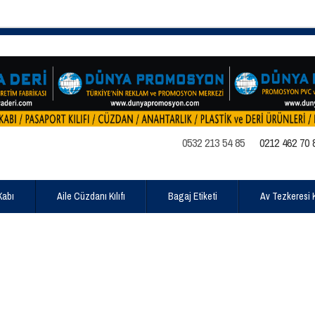
0532 213 54 85
0212 462 70 
Kabı
Aile Cüzdanı Kılıfı
Bagaj Etiketi
Av Tezkeresi Kı