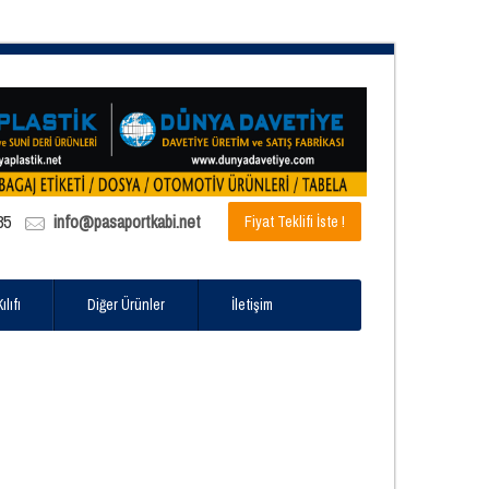
85
info@pasaportkabi.net
Fiyat Teklifi İste !
lıfı
Diğer Ürünler
İletişim