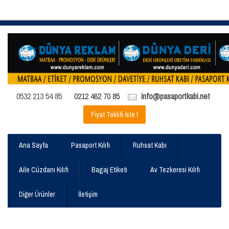
0532 213 54 85
0212 462 70 85
info@pasaportkabi.net
Fiyat Teklifi İste !
Ana Sayfa
Pasaport Kılıfı
Ruhsat Kabı
Aile Cüzdanı Kılıfı
Bagaj Etiketi
Av Tezkeresi Kılıfı
Diğer Ürünler
İletişim