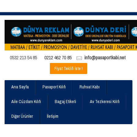
0532 213 54 85
0212 462 70 85
info@pasaportkabi.net
Fiyat Teklifi İste !
Ana Sayfa
Pasaport Kılıfı
Ruhsat Kabı
Aile Cüzdanı Kılıfı
Bagaj Etiketi
Av Tezkeresi Kılıfı
Diğer Ürünler
İletişim