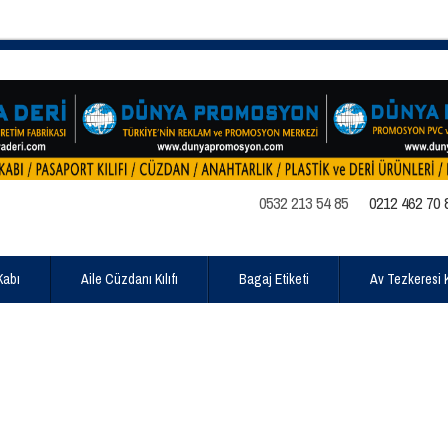
0532 213 54 85
0212 462 70 
Kabı
Aile Cüzdanı Kılıfı
Bagaj Etiketi
Av Tezkeresi Kı