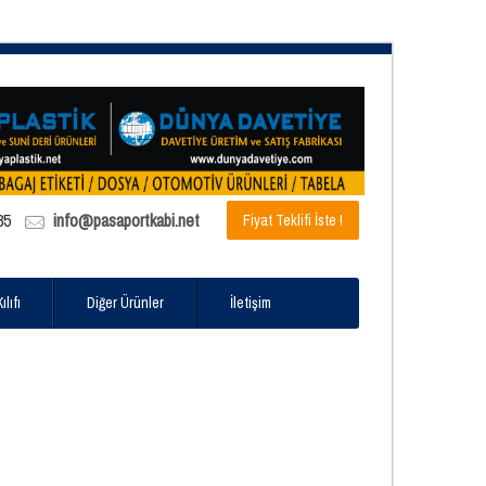
85
info@pasaportkabi.net
Fiyat Teklifi İste !
lıfı
Diğer Ürünler
İletişim