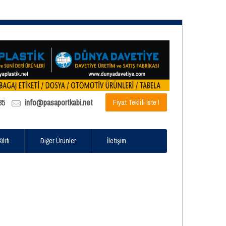
85
info@pasaportkabi.net
Fiyat Teklifi İste !
lıfı
Diğer Ürünler
İletişim