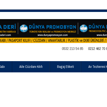
0532 213 54 85
0212 462 70 
Kabı
Aile Cüzdanı Kılıfı
Bagaj Etiketi
Av Tezkeresi Kı
ı