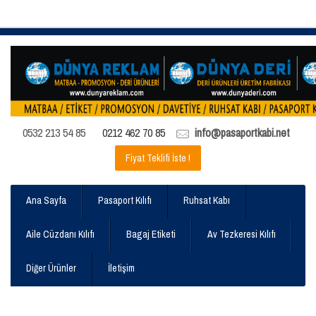
0532 213 54 85
0212 462 70 85
info@pasaportkabi.net
Fiyat Teklifi İste !
Ana Sayfa
Pasaport Kılıfı
Ruhsat Kabı
Aile Cüzdanı Kılıfı
Bagaj Etiketi
Av Tezkeresi Kılıfı
Diğer Ürünler
İletişim