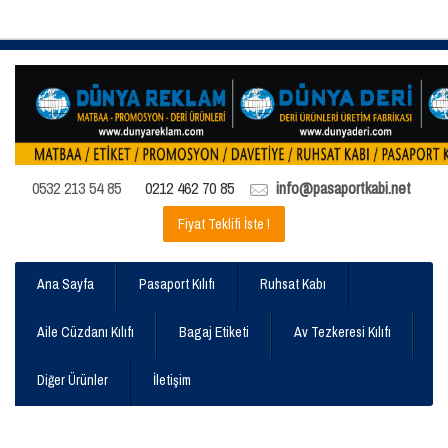
0532 213 54 85
0212 462 70 85
info@pasaportkabi.net
Fiyat Teklifi İste !
Ana Sayfa
Pasaport Kılıfı
Ruhsat Kabı
Aile Cüzdanı Kılıfı
Bagaj Etiketi
Av Tezkeresi Kılıfı
Diğer Ürünler
İletişim