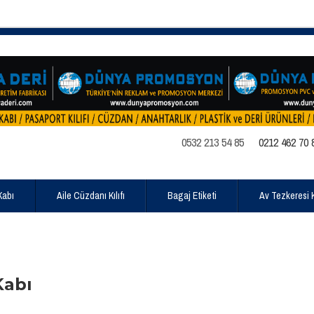
0532 213 54 85
0212 462 70 
Kabı
Aile Cüzdanı Kılıfı
Bagaj Etiketi
Av Tezkeresi Kı
Kabı