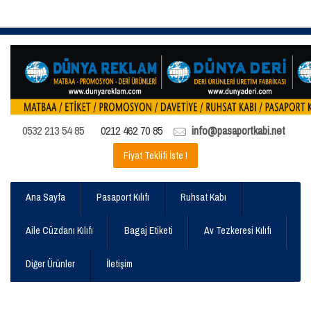
0532 213 54 85
0212 462 70 85
info@pasaportkabi.net
Fiyat Teklifi İste !
Ana Sayfa
Pasaport Kılıfı
Ruhsat Kabı
Aile Cüzdanı Kılıfı
Bagaj Etiketi
Av Tezkeresi Kılıfı
Diğer Ürünler
İletişim