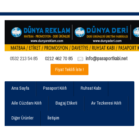
0532 213 54 85
0212 462 70 85
info@pasaportkabi.net
Fiyat Teklifi İste !
Ana Sayfa
Pasaport Kılıfı
Ruhsat Kabı
Aile Cüzdanı Kılıfı
Bagaj Etiketi
Av Tezkeresi Kılıfı
Diğer Ürünler
İletişim